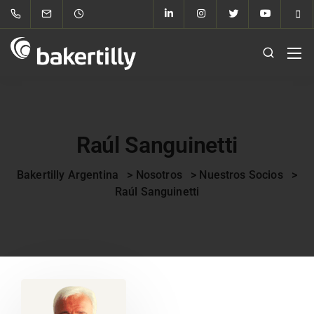
Raúl Sanguinetti
Bakertilly Argentina
>
Nosotros
>
Nuestros Socios
>
Raúl Sanguinetti